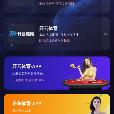
酚醛夹布系列
膨体聚四氟乙烯系列制品
石棉垫片系列制品
金属环型垫系列制品
盘根系列制品
Copyright © 2021 www.xtravoips.com YABO.COM 版权所有.
苏ICP备
11082004号-1
地址：江苏省扬中市八桥高创园区永福路2号 E-mail：
ygmf@ygmf.com
联系人：耿惠珍 13905287004 电话：0511-
88511717 技术支持：
镇江恒盛科技